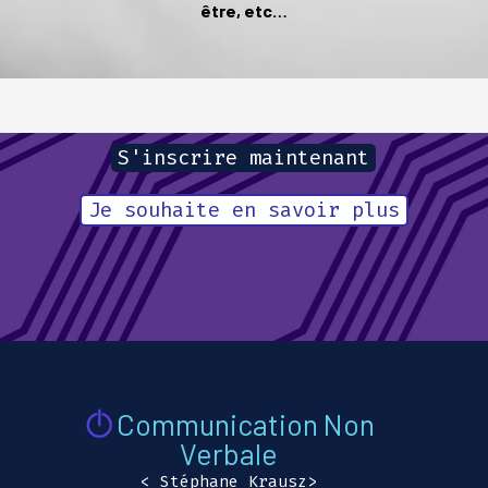
être, etc…
S'inscrire maintenant
Je souhaite en savoir plus
Communication Non
Verbale
<
Stéphane Krausz
>