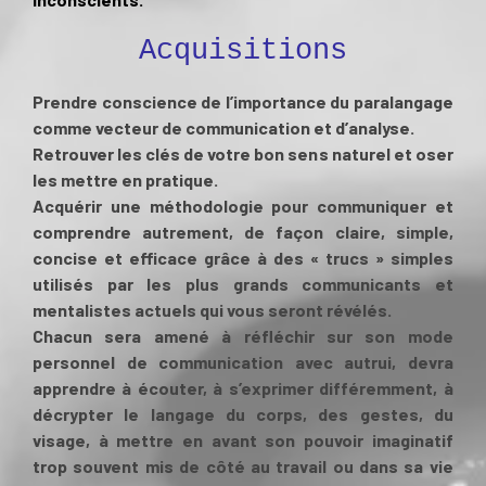
Acquisitions
Prendre conscience de l’importance du paralangage
comme vecteur de communication et d’analyse.
Retrouver les clés de votre bon sens naturel et oser
les mettre en pratique.
Acquérir une méthodologie pour communiquer et
comprendre autrement, de façon claire, simple,
concise et efficace grâce à des « trucs » simples
utilisés par les plus grands communicants et
mentalistes actuels qui vous seront révélés.
Chacun sera amené à réfléchir sur son mode
personnel de communication avec autrui, devra
apprendre à écouter, à s’exprimer différemment, à
décrypter le langage du corps, des gestes, du
visage, à mettre en avant son pouvoir imaginatif
trop souvent mis de côté au travail ou dans sa vie